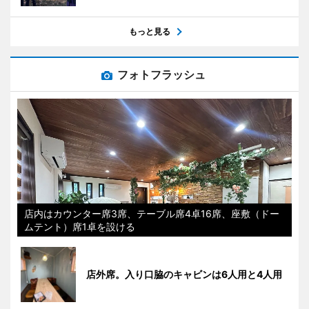
もっと見る
フォトフラッシュ
店内はカウンター席3席、テーブル席4卓16席、座敷（ドー
ムテント）席1卓を設ける
店外席。入り口脇のキャビンは6人用と4人用