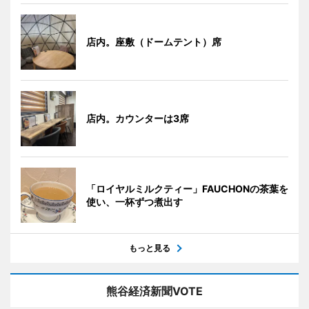
店内。座敷（ドームテント）席
店内。カウンターは3席
「ロイヤルミルクティー」FAUCHONの茶葉を
使い、一杯ずつ煮出す
もっと見る
熊谷経済新聞VOTE