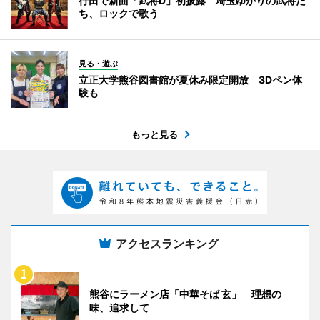
行田で新曲「武将D」初披露 埼玉ゆかりの武将た
ち、ロックで歌う
見る・遊ぶ
立正大学熊谷図書館が夏休み限定開放 3Dペン体
験も
もっと見る
アクセスランキング
熊谷にラーメン店「中華そば 玄」 理想の
味、追求して