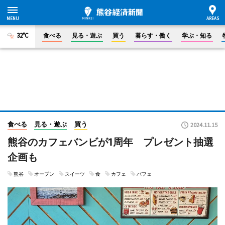
32°C
食べる
見る・遊ぶ
買う
暮らす・働く
学ぶ・知る
食べる
見る・遊ぶ
買う
2024.11.15
熊谷のカフェバンビが1周年 プレゼント抽選
企画も
熊谷
オープン
スイーツ
食
カフェ
パフェ