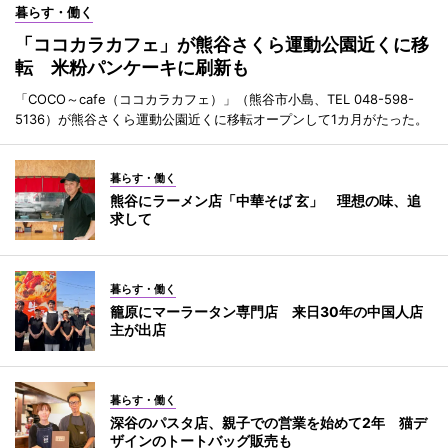
暮らす・働く
「ココカラカフェ」が熊谷さくら運動公園近くに移
転 米粉パンケーキに刷新も
「COCO～cafe（ココカラカフェ）」（熊谷市小島、TEL 048-598-
5136）が熊谷さくら運動公園近くに移転オープンして1カ月がたった。
暮らす・働く
熊谷にラーメン店「中華そば 玄」 理想の味、追
求して
暮らす・働く
籠原にマーラータン専門店 来日30年の中国人店
主が出店
暮らす・働く
深谷のパスタ店、親子での営業を始めて2年 猫デ
ザインのトートバッグ販売も