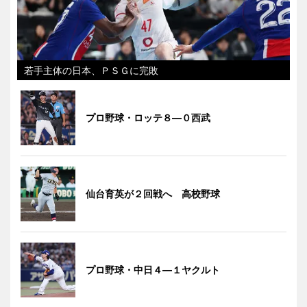
若手主体の日本、ＰＳＧに完敗
プロ野球・ロッテ８―０西武
仙台育英が２回戦へ 高校野球
プロ野球・中日４―１ヤクルト