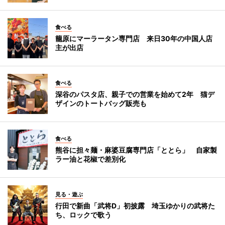
食べる
籠原にマーラータン専門店 来日30年の中国人店
主が出店
食べる
深谷のパスタ店、親子での営業を始めて2年 猫デ
ザインのトートバッグ販売も
食べる
熊谷に担々麺・麻婆豆腐専門店「ととら」 自家製
ラー油と花椒で差別化
見る・遊ぶ
行田で新曲「武将D」初披露 埼玉ゆかりの武将た
ち、ロックで歌う