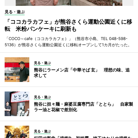
見る・遊ぶ
「ココカラカフェ」が熊谷さくら運動公園近くに移
転 米粉パンケーキに刷新も
「COCO～cafe（ココカラカフェ）」（熊谷市小島、TEL 048-598-
5136）が熊谷さくら運動公園近くに移転オープンして1カ月がたった。
見る・遊ぶ
熊谷にラーメン店「中華そば 玄」 理想の味、追
求して
見る・遊ぶ
熊谷に担々麺・麻婆豆腐専門店「ととら」 自家製
ラー油と花椒で差別化
見る・遊ぶ