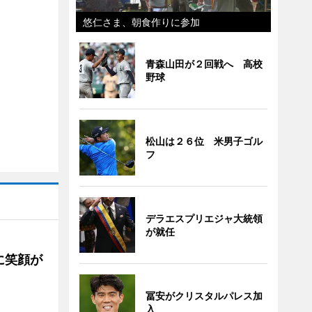
悠仁さま、朝食作りに参加
青森山田が２回戦へ 高校
野球
松山は２６位 米男子ゴル
フ
デラエスプリエジャ大統領
が就任
に笑顔が
冨安がクリスタルパレス加
入