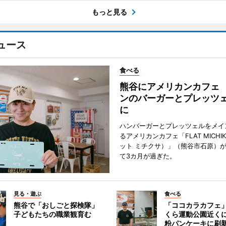
もっと見る
ュース
食べる
熊谷にアメリカンカフェ
ンのバーガーとプレッツ
に
ハンバーガーとプレッツェルをメイ
るアメリカンカフェ「FLAT MICHI
ット ミチクサ）」（熊谷市石原）
て3カ月が過ぎた。
見る・遊ぶ
食べる
熊谷で「おしごと探検隊」
「ココカラカフェ
子どもたちの職業観育む
くら運動公園近く
粉パンケーキに刷