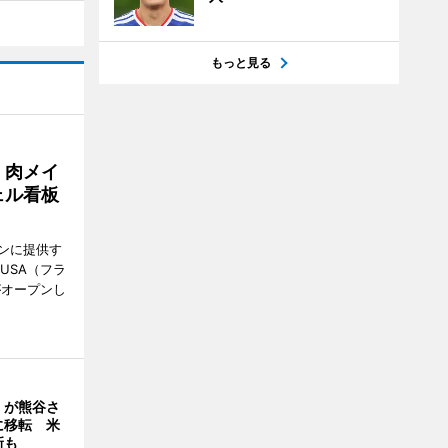
もっと見る
 肉メイ
ェル看板
ンに提供す
KUSA（フラ
がオープンし
」が熊谷さ
に移転 米
新も