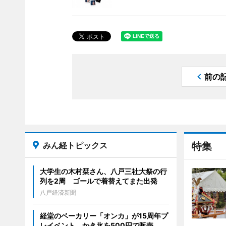
前の
みん経トピックス
特集
大学生の木村栞さん、八戸三社大祭の行
列を2周 ゴールで着替えてまた出発
八戸経済新聞
経堂のベーカリー「オンカ」が15周年プ
レイベント かき氷を500円で販売