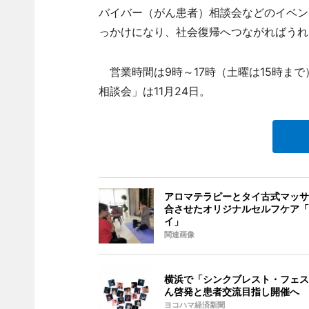
バイバー（がん患者）相談会などのイベン
っかけになり、社会復帰へつながればうれ
営業時間は9時～17時（土曜は15時ま
相談会」は11月24日。
アロマテラピーとタイ古式マッサ
合させたオリジナルセルフケア「
イ」
関連画像
横浜で「シンクブレスト・フェス
ん啓発と患者交流目指し開催へ
ヨコハマ経済新聞