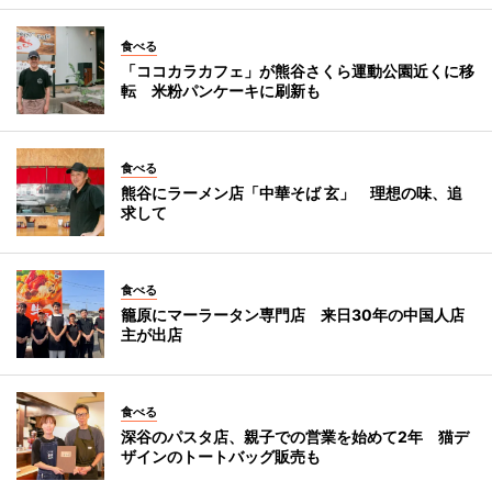
食べる
「ココカラカフェ」が熊谷さくら運動公園近くに移
転 米粉パンケーキに刷新も
食べる
熊谷にラーメン店「中華そば 玄」 理想の味、追
求して
食べる
籠原にマーラータン専門店 来日30年の中国人店
主が出店
食べる
深谷のパスタ店、親子での営業を始めて2年 猫デ
ザインのトートバッグ販売も