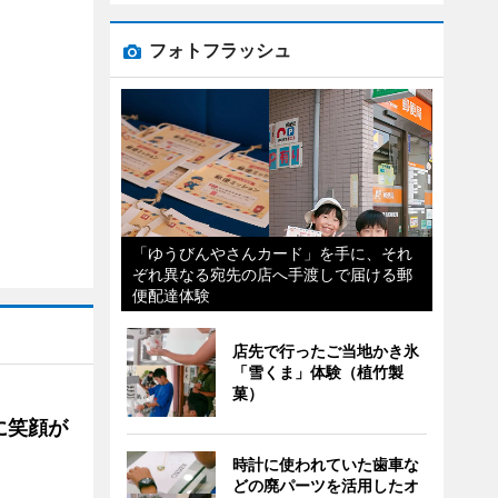
フォトフラッシュ
「ゆうびんやさんカード」を手に、それ
ぞれ異なる宛先の店へ手渡しで届ける郵
便配達体験
店先で行ったご当地かき氷
「雪くま」体験（植竹製
菓）
に笑顔が
時計に使われていた歯車な
どの廃パーツを活用したオ