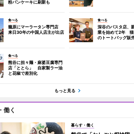
粉パンケーキに刷新も
食べる
食べる
籠原にマーラータン専門店
深谷のパスタ店、
来日30年の中国人店主が出店
業を始めて2年 
のトートバッグ販
食べる
熊谷に担々麺・麻婆豆腐専門
店「ととら」 自家製ラー油
と花椒で差別化
もっと見る
・働く
暮らす・働く