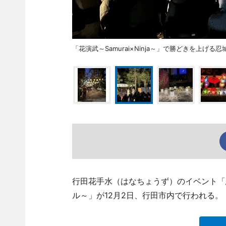
「花演武～Samurai×Ninja～」で勝どきを上げ
行田花手水（はなちょうず）のイベント「
ル～」が12月2日、行田市内で行われる。