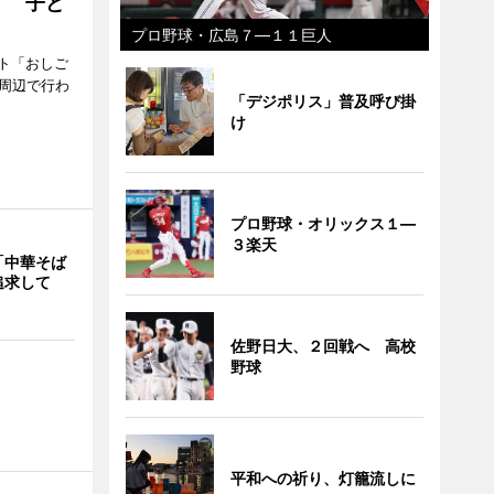
」 子ど
プロ野球・広島７―１１巨人
ト「おしご
町周辺で行わ
「デジポリス」普及呼び掛
け
プロ野球・オリックス１―
３楽天
「中華そば
追求して
佐野日大、２回戦へ 高校
野球
平和への祈り、灯籠流しに