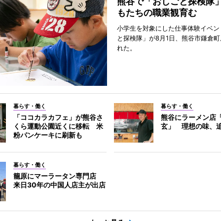
熊谷で「おしごと探検隊
もたちの職業観育む
小学生を対象にした仕事体験イベン
と探検隊」が8月1日、熊谷市鎌倉
れた。
暮らす・働く
暮らす・働く
「ココカラカフェ」が熊谷さ
熊谷にラーメン店
くら運動公園近くに移転 米
玄」 理想の味、
粉パンケーキに刷新も
暮らす・働く
籠原にマーラータン専門店
来日30年の中国人店主が出店