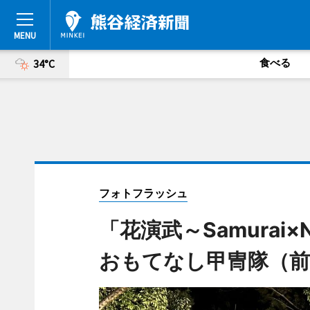
食べる
34°C
フォトフラッシュ
「花演武～Samurai
おもてなし甲冑隊（前