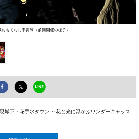
る忍城おもてなし甲冑隊（前回開催の様子）
忍城下・花手水タウン ～花と光に浮かぶワンダーキャッス