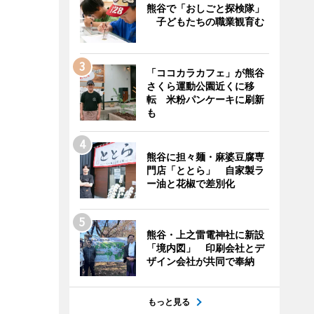
熊谷で「おしごと探検隊」
子どもたちの職業観育む
「ココカラカフェ」が熊谷
さくら運動公園近くに移
転 米粉パンケーキに刷新
も
熊谷に担々麺・麻婆豆腐専
門店「ととら」 自家製ラ
ー油と花椒で差別化
熊谷・上之雷電神社に新設
「境内図」 印刷会社とデ
ザイン会社が共同で奉納
もっと見る