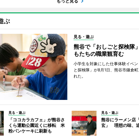
もっと見る
遊ぶ
見る・遊ぶ
熊谷で「おしごと探検隊
もたちの職業観育む
小学生を対象にした仕事体験イベン
と探検隊」が8月1日、熊谷市鎌倉
れた。
見る・遊ぶ
見る・遊ぶ
「ココカラカフェ」が熊谷さ
熊谷にラーメン店
くら運動公園近くに移転 米
玄」 理想の味、
粉パンケーキに刷新も