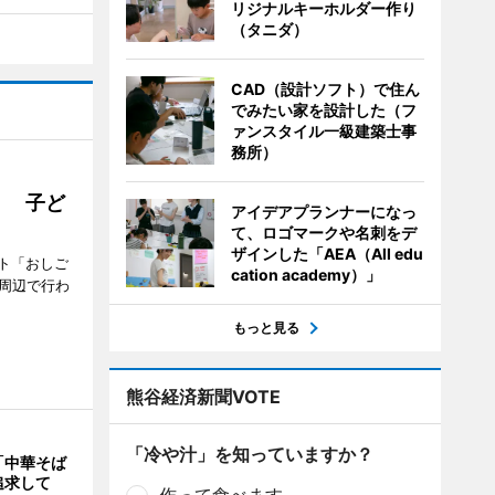
リジナルキーホルダー作り
（タニダ）
CAD（設計ソフト）で住ん
でみたい家を設計した（フ
ァンスタイル一級建築士事
務所）
」 子ど
アイデアプランナーになっ
て、ロゴマークや名刺をデ
ザインした「AEA（All edu
ト「おしご
cation academy）」
町周辺で行わ
もっと見る
熊谷経済新聞VOTE
「冷や汁」を知っていますか？
「中華そば
追求して