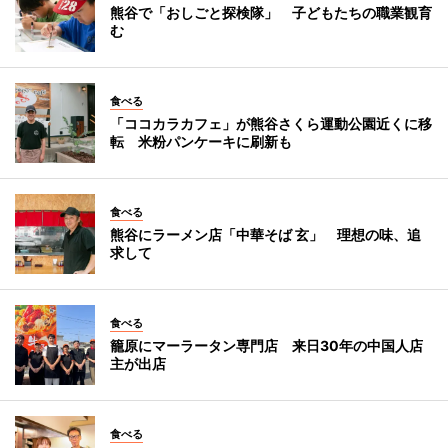
熊谷で「おしごと探検隊」 子どもたちの職業観育
む
食べる
「ココカラカフェ」が熊谷さくら運動公園近くに移
転 米粉パンケーキに刷新も
食べる
熊谷にラーメン店「中華そば 玄」 理想の味、追
求して
食べる
籠原にマーラータン専門店 来日30年の中国人店
主が出店
食べる