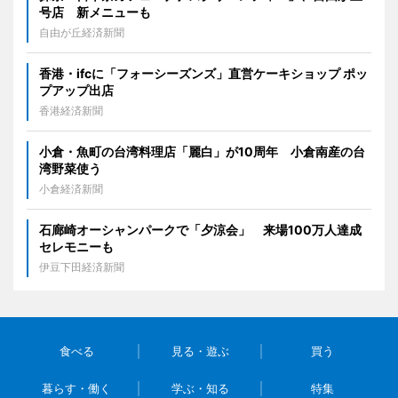
号店 新メニューも
自由が丘経済新聞
香港・ifcに「フォーシーズンズ」直営ケーキショップ ポッ
プアップ出店
香港経済新聞
小倉・魚町の台湾料理店「麗白」が10周年 小倉南産の台
湾野菜使う
小倉経済新聞
石廊崎オーシャンパークで「夕涼会」 来場100万人達成
セレモニーも
伊豆下田経済新聞
食べる
見る・遊ぶ
買う
暮らす・働く
学ぶ・知る
特集