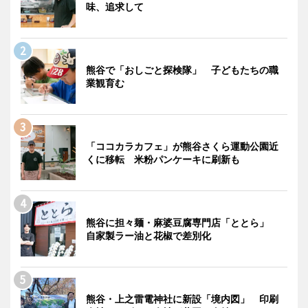
味、追求して
熊谷で「おしごと探検隊」 子どもたちの職
業観育む
「ココカラカフェ」が熊谷さくら運動公園近
くに移転 米粉パンケーキに刷新も
熊谷に担々麺・麻婆豆腐専門店「ととら」
自家製ラー油と花椒で差別化
熊谷・上之雷電神社に新設「境内図」 印刷