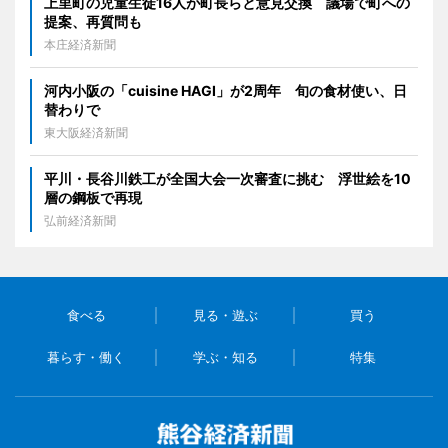
上里町の児童生徒16人が町長らと意見交換 議場で町への
提案、再質問も
本庄経済新聞
河内小阪の「cuisine HAGI」が2周年 旬の食材使い、日
替わりで
東大阪経済新聞
平川・長谷川鉄工が全国大会一次審査に挑む 浮世絵を10
層の鋼板で再現
弘前経済新聞
食べる
見る・遊ぶ
買う
暮らす・働く
学ぶ・知る
特集