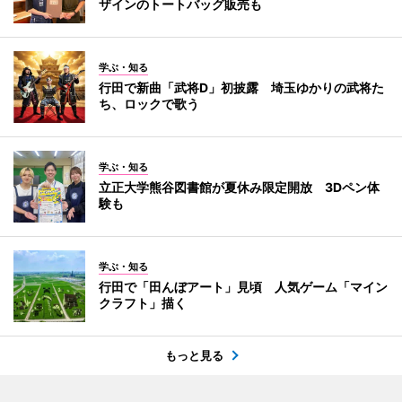
ザインのトートバッグ販売も
学ぶ・知る
行田で新曲「武将D」初披露 埼玉ゆかりの武将た
ち、ロックで歌う
学ぶ・知る
立正大学熊谷図書館が夏休み限定開放 3Dペン体
験も
学ぶ・知る
行田で「田んぼアート」見頃 人気ゲーム「マイン
クラフト」描く
もっと見る