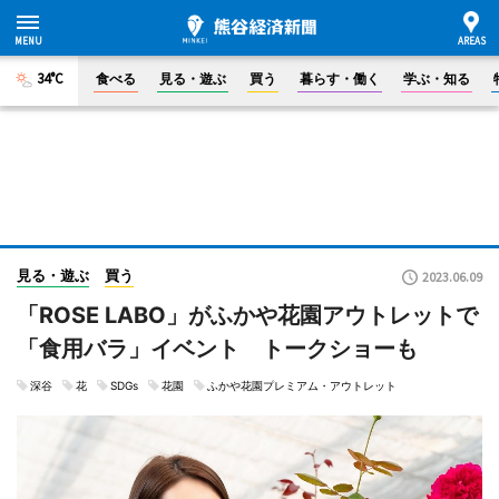
34°C
食べる
見る・遊ぶ
買う
暮らす・働く
学ぶ・知る
見る・遊ぶ
買う
2023.06.09
「ROSE LABO」がふかや花園アウトレットで
「食用バラ」イベント トークショーも
深谷
花
SDGs
花園
ふかや花園プレミアム・アウトレット