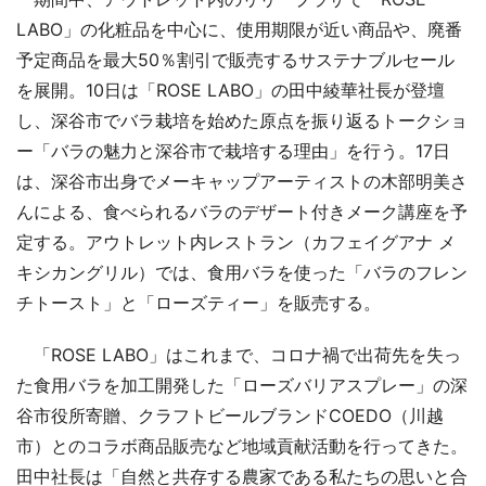
LABO」の化粧品を中心に、使用期限が近い商品や、廃番
予定商品を最大50％割引で販売するサステナブルセール
を展開。10日は「ROSE LABO」の田中綾華社長が登壇
し、深谷市でバラ栽培を始めた原点を振り返るトークショ
ー「バラの魅力と深谷市で栽培する理由」を行う。17日
は、深谷市出身でメーキャップアーティストの木部明美さ
んによる、食べられるバラのデザート付きメーク講座を予
定する。アウトレット内レストラン（カフェイグアナ メ
キシカングリル）では、食用バラを使った「バラのフレン
チトースト」と「ローズティー」を販売する。
「ROSE LABO」はこれまで、コロナ禍で出荷先を失っ
た食用バラを加工開発した「ローズバリアスプレー」の深
谷市役所寄贈、クラフトビールブランドCOEDO（川越
市）とのコラボ商品販売など地域貢献活動を行ってきた。
田中社長は「自然と共存する農家である私たちの思いと合