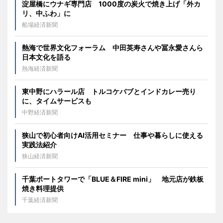
淀屋橋にウナギ専門店 1000度の炭火で焼き上げ「外カ
リ、中ふわ」に
船場経済新聞
熱海で世界文化フォーラム 中田英寿さんや冨永愛さんら
日本文化を語る
熱海経済新聞
東中野にハラール店 トルコケバブとインドカレー売り
に、タイムサービスも
中野経済新聞
狭山で初心者向けAI活用セミナー 仕事や暮らしに使える
実践法紹介
狭山経済新聞
千葉ポートタワーで「BLUE＆FIRE mini」 地元店が鉄板
焼き料理提供
千葉経済新聞