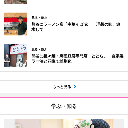
見る・遊ぶ
熊谷にラーメン店「中華そば 玄」 理想の味、追
求して
見る・遊ぶ
熊谷に担々麺・麻婆豆腐専門店「ととら」 自家製
ラー油と花椒で差別化
もっと見る
学ぶ・知る