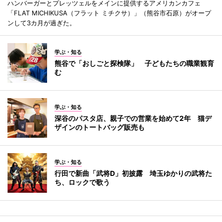
ハンバーガーとプレッツェルをメインに提供するアメリカンカフェ
「FLAT MICHIKUSA（フラット ミチクサ）」（熊谷市石原）がオープ
ンして3カ月が過ぎた。
学ぶ・知る
熊谷で「おしごと探検隊」 子どもたちの職業観育
む
学ぶ・知る
深谷のパスタ店、親子での営業を始めて2年 猫デ
ザインのトートバッグ販売も
学ぶ・知る
行田で新曲「武将D」初披露 埼玉ゆかりの武将た
ち、ロックで歌う