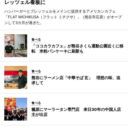
レッツェル看板に
ハンバーガーとプレッツェルをメインに提供するアメリカンカフェ
「FLAT MICHIKUSA（フラット ミチクサ）」（熊谷市石原）がオープ
ンして3カ月が過ぎた。
食べる
「ココカラカフェ」が熊谷さくら運動公園近くに移
転 米粉パンケーキに刷新も
食べる
熊谷にラーメン店「中華そば 玄」 理想の味、追
求して
食べる
籠原にマーラータン専門店 来日30年の中国人店
主が出店