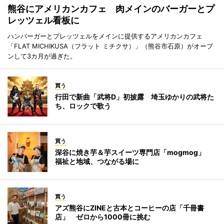
熊谷にアメリカンカフェ 肉メインのバーガーとプ
レッツェル看板に
ハンバーガーとプレッツェルをメインに提供するアメリカンカフェ
「FLAT MICHIKUSA（フラット ミチクサ）」（熊谷市石原）がオープ
ンして3カ月が過ぎた。
買う
行田で新曲「武将D」初披露 埼玉ゆかりの武将た
ち、ロックで歌う
買う
深谷に焼き芋＆芋スイーツ専門店「mogmog」
福祉と地域、つながる場に
買う
アズ熊谷にZINEと古本とコーヒーの店「千冊書
店」 ゼロから1000冊に挑む