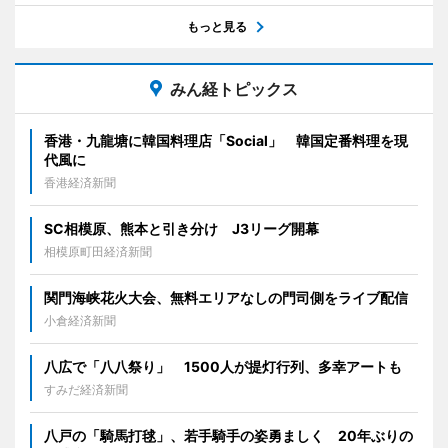
もっと見る
みん経トピックス
香港・九龍塘に韓国料理店「Social」 韓国定番料理を現
代風に
香港経済新聞
SC相模原、熊本と引き分け J3リーグ開幕
相模原町田経済新聞
関門海峡花火大会、無料エリアなしの門司側をライブ配信
小倉経済新聞
八広で「八八祭り」 1500人が提灯行列、多幸アートも
すみだ経済新聞
八戸の「騎馬打毬」、若手騎手の姿勇ましく 20年ぶりの