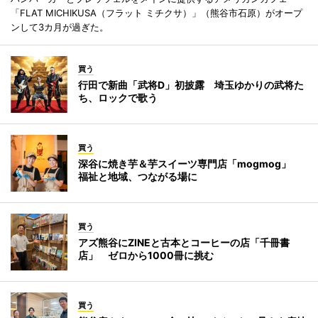
「FLAT MICHIKUSA（フラット ミチクサ）」（熊谷市石原）がオープ
ンして3カ月が過ぎた。
買う
行田で新曲「武将D」初披露 埼玉ゆかりの武将た
ち、ロックで歌う
買う
深谷に焼き芋＆芋スイーツ専門店「mogmog」
福祉と地域、つながる場に
買う
アズ熊谷にZINEと古本とコーヒーの店「千冊書
店」 ゼロから1000冊に挑む
買う