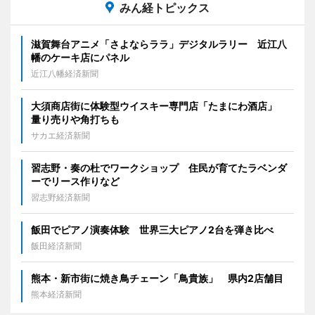
みん経トピックス
滋賀舞台アニメ「さよならララ」デジタルラリー 近江八
幡のケーキ店にパネル
近江八幡経済新聞
大須商店街に体験型ウイスキー専門店「たまにわ酒店」
量り売りや角打ちも
サカエ経済新聞
習志野・奏の杜でワークショップ 住民が育てたラベンダ
ーでリース作りなど
習志野経済新聞
飯田でピアノ演奏体験 世界三大ピアノ2台を弾き比べ
飯田経済新聞
熊本・新市街に焼き鳥チェーン「鳥貴族」 県内2店舗目
熊本経済新聞