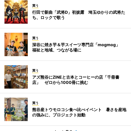
買う
行田で新曲「武将D」初披露 埼玉ゆかりの武将た
ち、ロックで歌う
買う
深谷に焼き芋＆芋スイーツ専門店「mogmog」
福祉と地域、つながる場に
買う
アズ熊谷にZINEと古本とコーヒーの店「千冊書
店」 ゼロから1000冊に挑む
買う
熊谷産トウモロコシ食べ比べイベント 暑さを産地
の強みに、プロジェクト始動