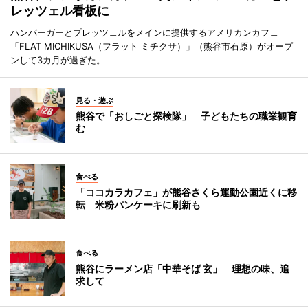
レッツェル看板に
ハンバーガーとプレッツェルをメインに提供するアメリカンカフェ
「FLAT MICHIKUSA（フラット ミチクサ）」（熊谷市石原）がオープ
ンして3カ月が過ぎた。
見る・遊ぶ
熊谷で「おしごと探検隊」 子どもたちの職業観育
む
食べる
「ココカラカフェ」が熊谷さくら運動公園近くに移
転 米粉パンケーキに刷新も
食べる
熊谷にラーメン店「中華そば 玄」 理想の味、追
求して