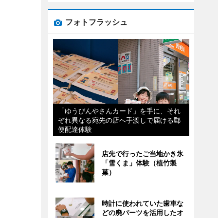
フォトフラッシュ
「ゆうびんやさんカード」を手に、それ
ぞれ異なる宛先の店へ手渡しで届ける郵
便配達体験
店先で行ったご当地かき氷
「雪くま」体験（植竹製
菓）
時計に使われていた歯車な
どの廃パーツを活用したオ