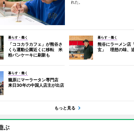
れた。
暮らす・働く
暮らす・働く
「ココカラカフェ」が熊谷さ
熊谷にラーメン店
くら運動公園近くに移転 米
玄」 理想の味、
粉パンケーキに刷新も
暮らす・働く
籠原にマーラータン専門店
来日30年の中国人店主が出店
もっと見る
遊ぶ