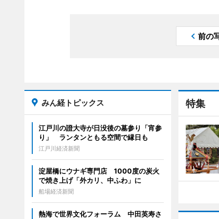
前の
みん経トピックス
特集
江戸川の證大寺が日没後の墓参り「宵参
り」 ランタンともる空間で縁日も
江戸川経済新聞
淀屋橋にウナギ専門店 1000度の炭火
で焼き上げ「外カリ、中ふわ」に
船場経済新聞
熱海で世界文化フォーラム 中田英寿さ