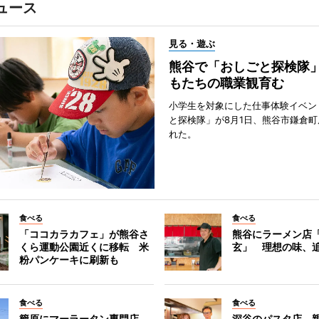
ュース
見る・遊ぶ
熊谷で「おしごと探検隊
もたちの職業観育む
小学生を対象にした仕事体験イベン
と探検隊」が8月1日、熊谷市鎌倉
れた。
食べる
食べる
「ココカラカフェ」が熊谷さ
熊谷にラーメン店
くら運動公園近くに移転 米
玄」 理想の味、
粉パンケーキに刷新も
食べる
食べる
籠原にマーラータン専門店
深谷のパスタ店、