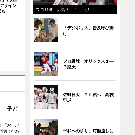
猫デザイン
プロ野球・広島７―１１巨人
売も
「デジポリス」普及呼び掛
け
プロ野球・オリックス１―
３楽天
佐野日大、２回戦へ 高校
野球
」 子ど
ト「おしご
平和への祈り、灯籠流しに
町周辺で行わ