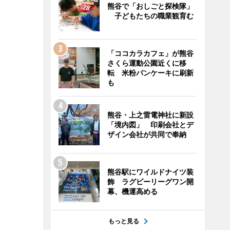
熊谷で「おしごと探検隊」
子どもたちの職業観育む
「ココカラカフェ」が熊谷
さくら運動公園近くに移
転 米粉パンケーキに刷新
も
熊谷・上之雷電神社に新設
「境内図」 印刷会社とデ
ザイン会社が共同で奉納
熊谷駅にワイルドナイツ装
飾 ラグビーリーグワン開
幕、機運高める
もっと見る