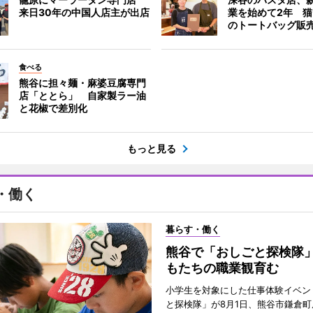
来日30年の中国人店主が出店
業を始めて2年 
のトートバッグ販
食べる
熊谷に担々麺・麻婆豆腐専門
店「ととら」 自家製ラー油
と花椒で差別化
もっと見る
・働く
暮らす・働く
熊谷で「おしごと探検隊
もたちの職業観育む
小学生を対象にした仕事体験イベン
と探検隊」が8月1日、熊谷市鎌倉