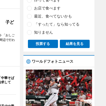
作って食べます
お店で食べます
最近、食べてないかも
」 子ど
「すったて」なら知ってる
知りません
ト「おしご
町周辺で行わ
投票する
結果を見る
ワールドフォトニュース
「中華そば
追求して
親子での営